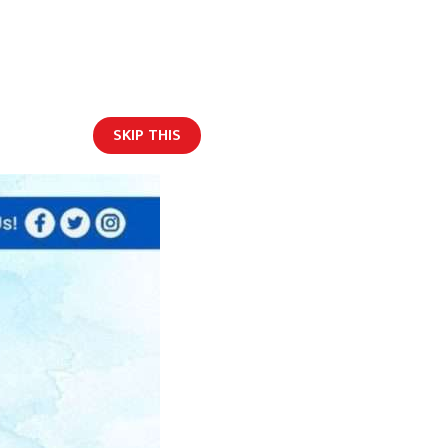
SKIP THIS
Unicode