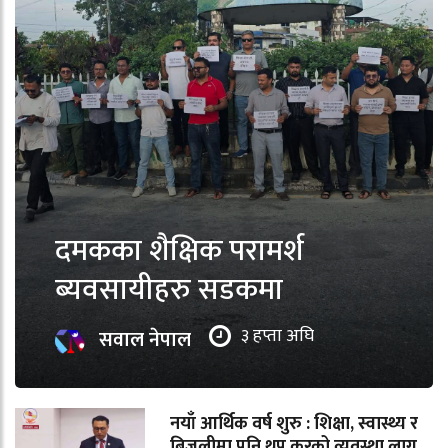
दमकका शैक्षिक परामर्श
ब्यवसायीहरु सडकमा
३ हप्ता अघि
सवाल नेपाल
नयाँ आर्थिक वर्ष शुरु : शिक्षा, स्वास्थ्य र
बिजुलीमा पनि थप करको व्यवस्था लागू