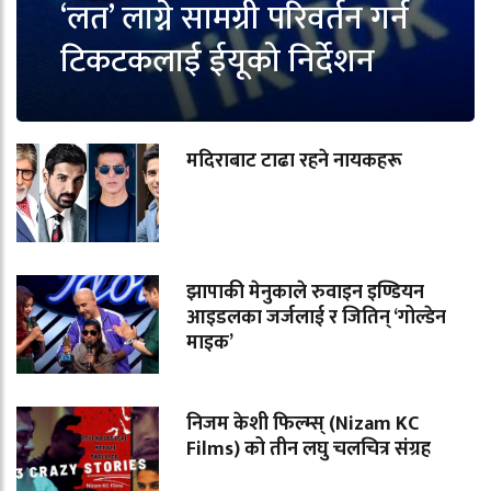
‘लत’ लाग्ने सामग्री परिवर्तन गर्न
टिकटकलाई ईयूको निर्देशन
मदिराबाट टाढा रहने नायकहरू
झापाकी मेनुकाले रुवाइन इण्डियन
आइडलका जर्जलाई र जितिन् ‘गोल्डेन
माइक’
निजम केशी फिल्म्स् (Nizam KC
Films) को तीन लघु चलचित्र संग्रह