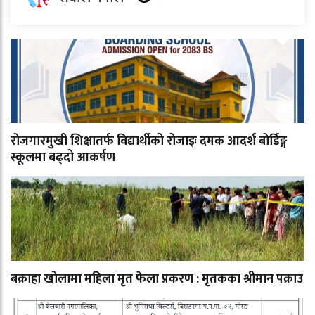
रोजगारमुखी शिक्षातर्फ विद्यार्थीको रोजाइः दमक आदर्श बोर्डिङ्ग
स्कूलमा बढ्दो आकर्षण
बक्राहा खोलामा महिला मृत फेला प्रकरण : मृतकका श्रीमान पक्राउ