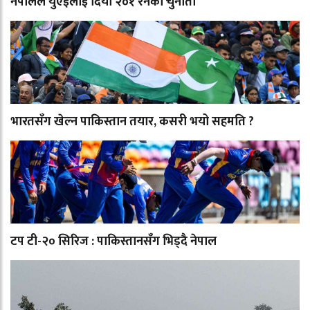
नेपालले युएईलाई दियो २०१ रनको चुनौती
भारतसँग खेल्न पाकिस्तान तयार, कसरी भयो सहमति ?
टप टी-२० सिरिज : पाकिस्तानसँग भिड्दै नेपाल