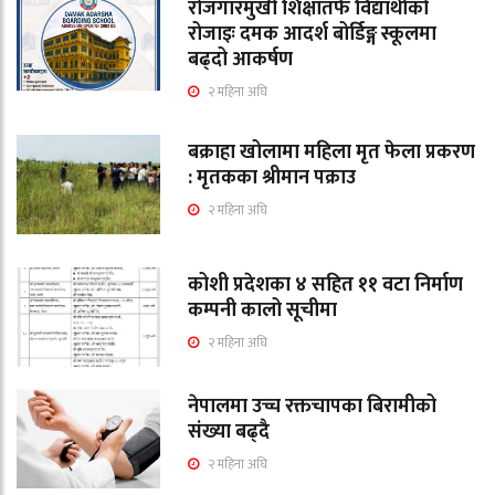
रोजगारमुखी शिक्षातर्फ विद्यार्थीको
रोजाइः दमक आदर्श बोर्डिङ्ग स्कूलमा
बढ्दो आकर्षण
२ महिना अघि
बक्राहा खोलामा महिला मृत फेला प्रकरण
: मृतकका श्रीमान पक्राउ
२ महिना अघि
कोशी प्रदेशका ४ सहित ११ वटा निर्माण
कम्पनी कालो सूचीमा
२ महिना अघि
नेपालमा उच्च रक्तचापका बिरामीको
संख्या बढ्दै
२ महिना अघि