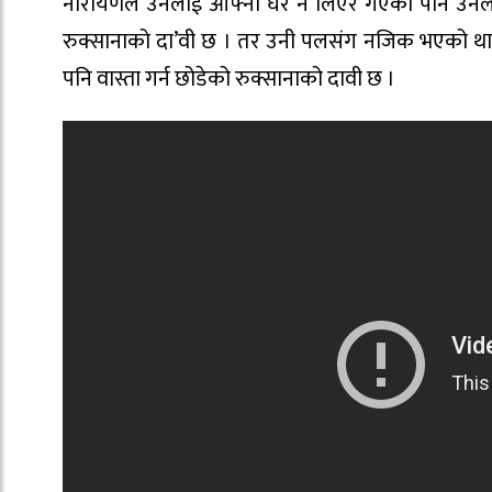
नारायणले उनलाई आफ्नो घर नै लिएर गएको पनि उनले ब
रुक्सानाको दा’वी छ । तर उनी पलसंग नजिक भएको थाहा
पनि वास्ता गर्न छोडेको रुक्सानाको दावी छ ।