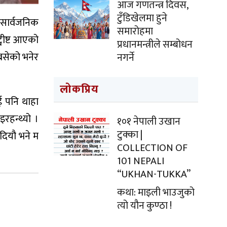
आज गणतन्त्र दिवस,
टुँडिखेलमा हुने
 सार्वजनिक
समारोहमा
वीष्ट आएको
प्रधानमन्त्रीले सम्बोधन
 बसेको भनेर
नगर्ने
लोकप्रिय
ई पनि थाहा
रहन्थ्यो ।
१०१ नेपाली उखान
टुक्का |
दियौ भने म
COLLECTION OF
101 NEPALI
“UKHAN-TUKKA”
कथा: माइली भाउजुको
त्यो यौन कुण्ठा !