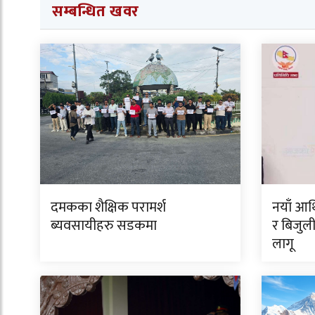
सम्बन्धित खवर
दमकका शैक्षिक परामर्श
नयाँ आर्थि
ब्यवसायीहरु सडकमा
र बिजुल
लागू