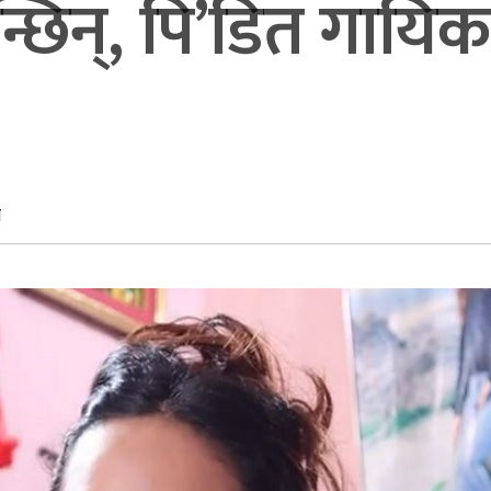
न्छिन्, पि’डित गाय
े