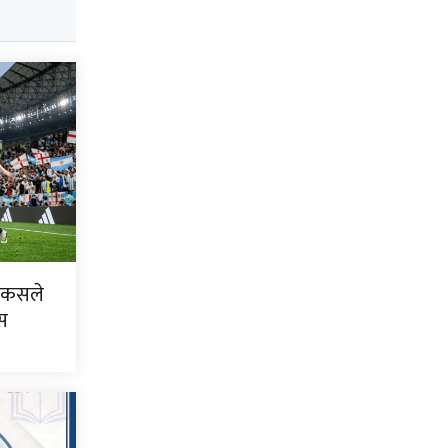
ा: कसले
ास