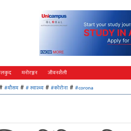
ेलकुद
मनोरञ्जन
जीवनशैली
#मौसम
# स्वास्थ्य
#कोरोना
#corona