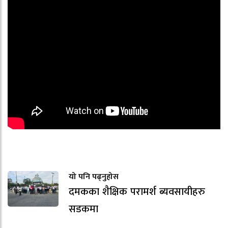
यो पनि पढ्नुहोस
दमकका शैक्षिक परामर्श ब्यवसायीहरु
सडकमा