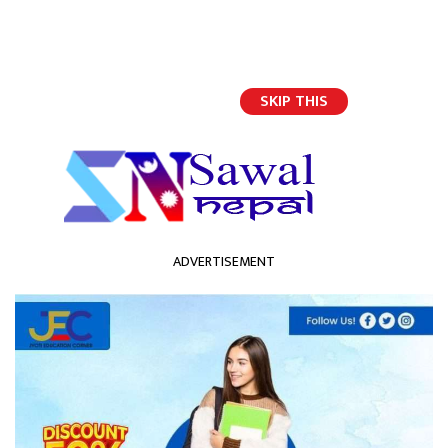
SKIP THIS
Unicode
ADVERTISEMENT
होमपेज
दमक र बिर्तामोडमा लागूऔषधको डिलर, प्रहरीकै मिलेमतोमा कारोबार हुने गरेको
गुनासो
दमक र बिर्तामोडमा लागूऔषधको