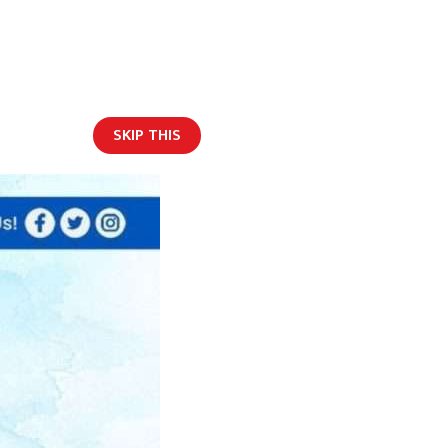
SKIP THIS
Unicode