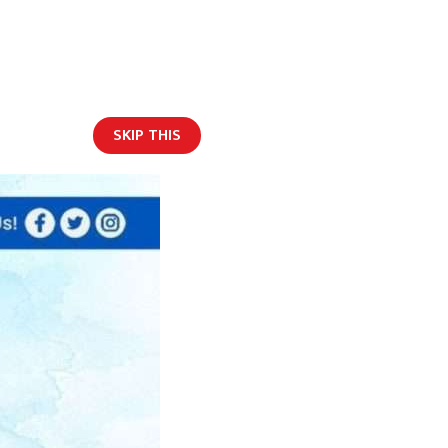
SKIP THIS
Unicode