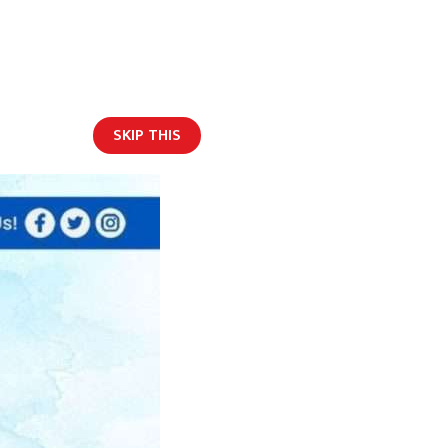
SKIP THIS
Unicode