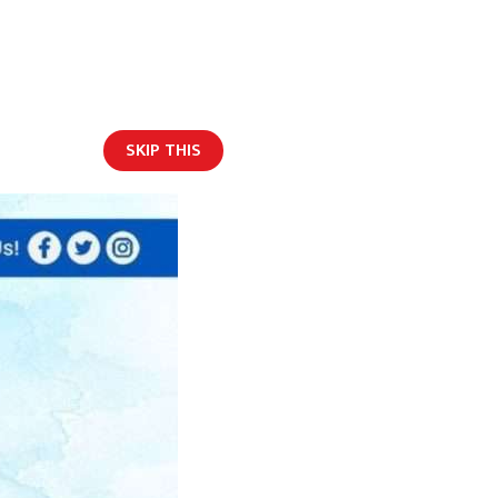
SKIP THIS
Unicode