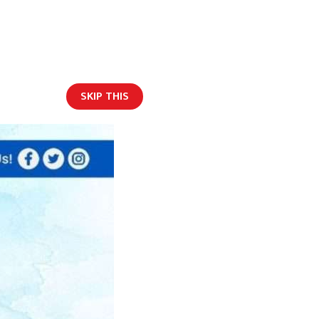
SKIP THIS
Unicode