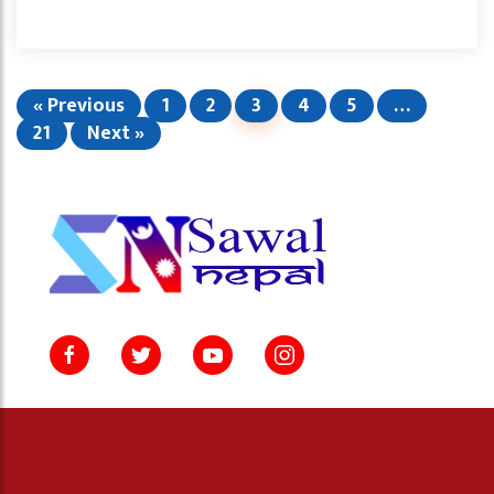
« Previous
1
2
3
4
5
…
21
Next »