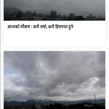
आजको मौसम : कतै वर्षा, कतै हिमपात हुने