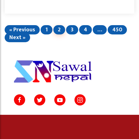
« Previous
1
2
3
4
…
450
Next »