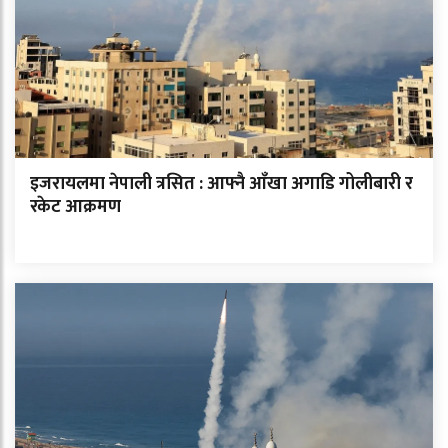
इजरायलमा नेपाली त्रसित : आफ्नै आँखा अगाडि गोलीबारी र
रकेट आक्रमण