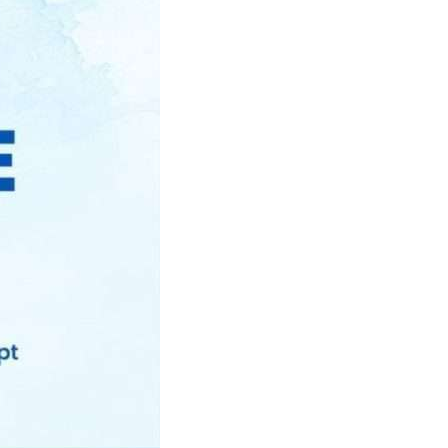
यद्वार यसरी
ताजा समाचार
दमकका शैक्षिक
परामर्श ब्यवसायीहरु
सडकमा
नयाँ आर्थिक वर्ष शुरु :