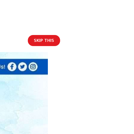
SKIP THIS
Unicode