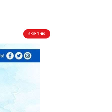
SKIP THIS
Unicode