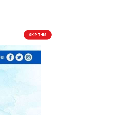
SKIP THIS
Unicode