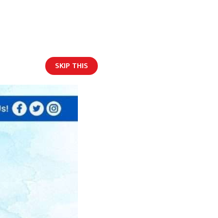
SKIP THIS
Unicode