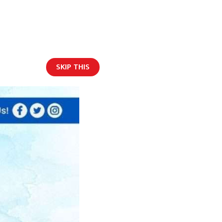
SKIP THIS
Unicode