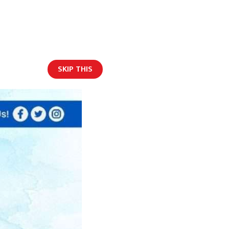
SKIP THIS
Unicode