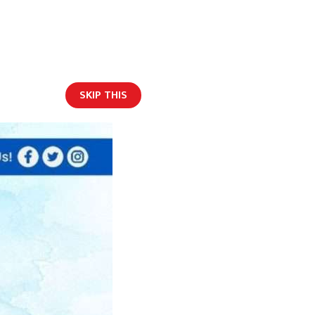
SKIP THIS
Unicode