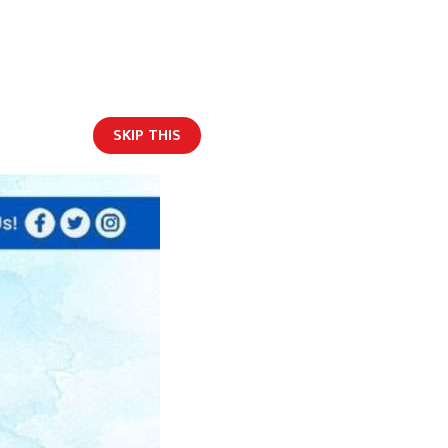
SKIP THIS
Unicode