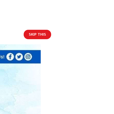
SKIP THIS
Unicode