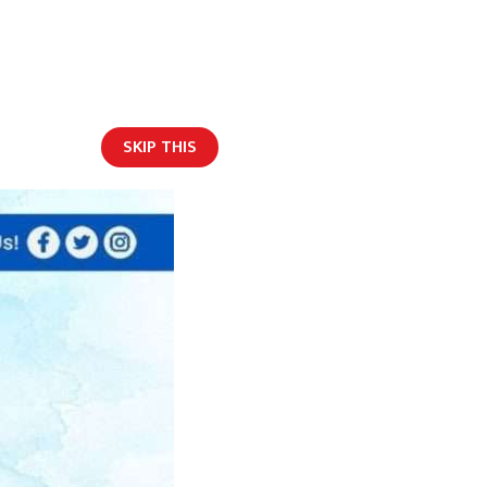
SKIP THIS
Unicode