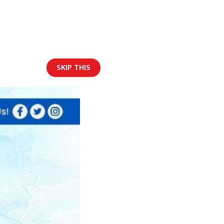
SKIP THIS
Unicode