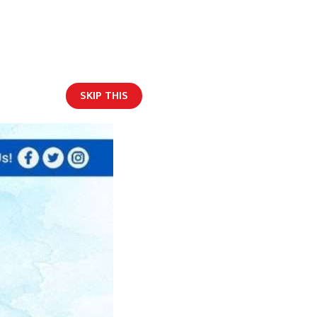
SKIP THIS
Unicode