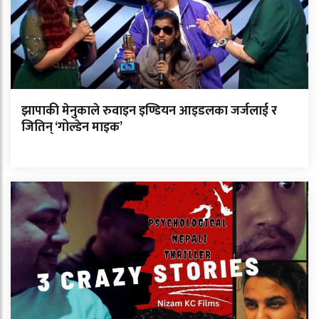
झापाकी मेनुकाले रुवाइन इण्डियन आइडलका जर्जलाई र
जितिन् ‘गोल्डेन माइक’