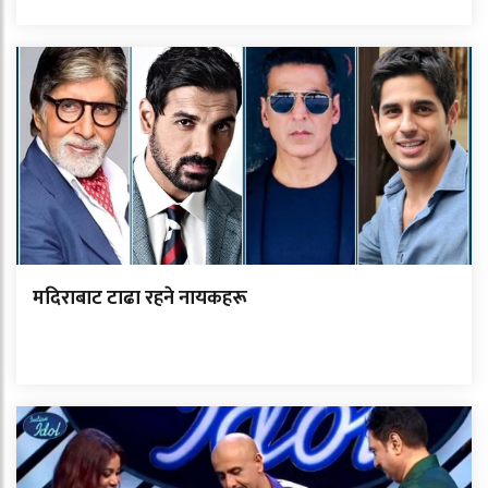
मदिराबाट टाढा रहने नायकहरू