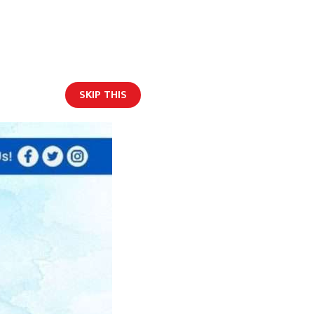
SKIP THIS
Unicode