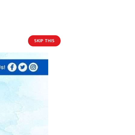
SKIP THIS
Unicode