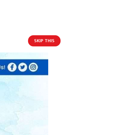
SKIP THIS
Unicode