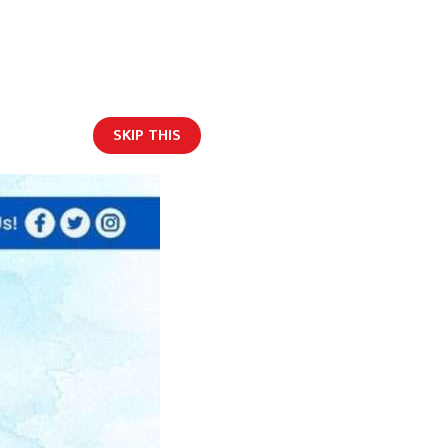
SKIP THIS
Unicode