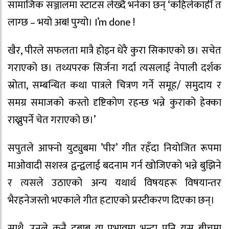
सामाजिक सञ्जालमा स्टाटस लेख्दै भनेका छन् ‘कहिलेकाहीँ त
लाग्छ – भयो अब! पुग्यो। I’m done !
खैर, पीरले सफलता मात्रै होइन धेरै कुरा सिकाएको छ। सचेत
गराएको छ। तथ्यपरक सिर्जना गर्दा त्यसलाई नेपाली दर्शक
स्रोता, सम्बन्धित कथा पात्रले चित्रण गर्ने समूह/ समुदाय र
समग्र समाजको कस्तो दृष्टिकोण रहन्छ भन्ने कुराको हेक्का
राख्नुपर्ने चेत गराएको छ।’
सपुतले आफ्नो युट्युबमा ‍’पीर’ गीत रहँदा नियोजित रूपमा
माओवादी सशस्त्र द्वन्द्वलाई बदनाम गर्न खोजिएको भन्ने बुझिने
र त्यसले उठाएको अन्य यथार्थ विषयहरू विषयान्तर
भैरहनेजस्तो भएकाले गीत हटाएको प्रस्टीकरण दिएका छन्।
साथै, उनले कुनै दबाब वा प्रभावमा भन्दा पनि यस बीचमा