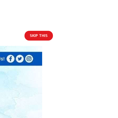
SKIP THIS
Unicode