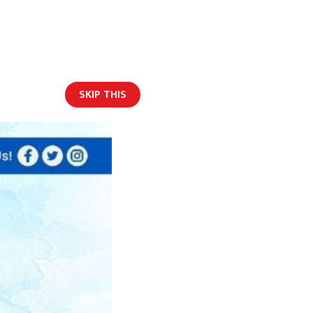
SKIP THIS
Unicode