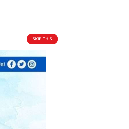
SKIP THIS
Unicode