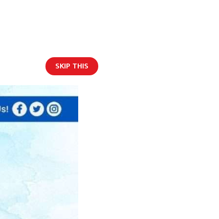
SKIP THIS
Unicode