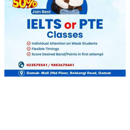
साउथका सुपरस्टार अल्लु अर्जुन र रश्मिका मन्डन्ना अभिनीत
फिल्म ‘पुष्पा: राइज’ १७ डिसेम्बरमा रिलिज भएको थियो ।
फिल्मले फ्यान र समीक्षकबाट राम्रो प्रतिक्रिया पाइरहेको छ ।
यो फिल्म कोरोनापछिकै सबैभन्दा बढी व्यापार गर्ने फिल्म
बनेको छ ।