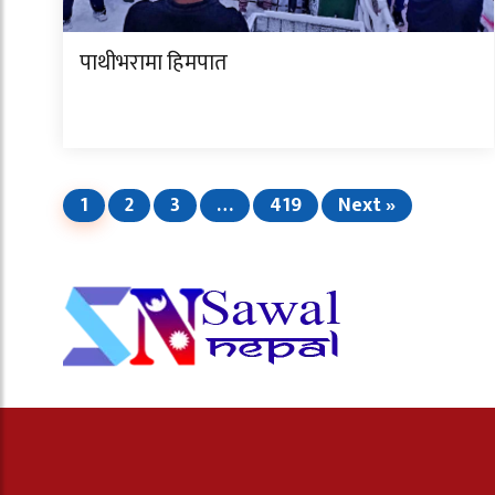
पाथीभरामा हिमपात
1
2
3
…
419
Next »