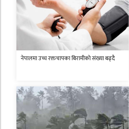
नेपालमा उच्च रक्तचापका बिरामीको संख्या बढ्दै