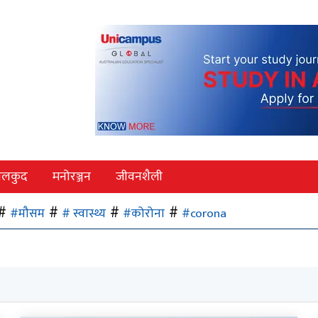
ेलकुद
मनोरञ्जन
जीवनशैली
#मौसम
# स्वास्थ्य
#कोरोना
#corona