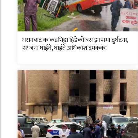
धरानबाट काकडभिट्टा हिडेको बस झापामा दुर्घटना,
२१ जना घाईते, घाईते अधिकांश दमकका