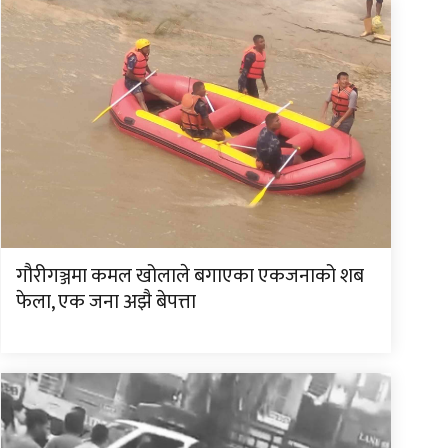
गौरीगञ्जमा कमल खोलाले बगाएका एकजनाको शब
फेला, एक जना अझै बेपत्ता