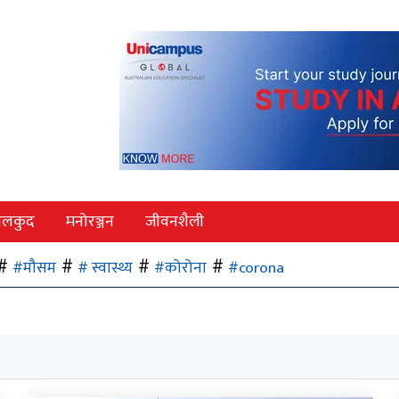
ेलकुद
मनोरञ्जन
जीवनशैली
#मौसम
# स्वास्थ्य
#कोरोना
#corona