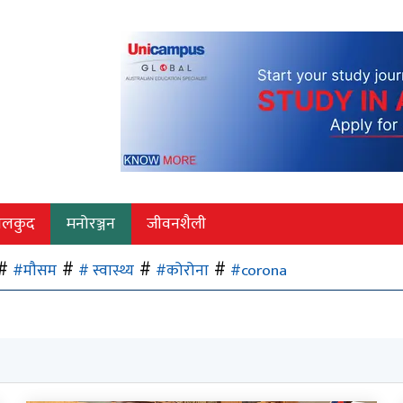
ेलकुद
मनोरञ्जन
जीवनशैली
#मौसम
# स्वास्थ्य
#कोरोना
#corona