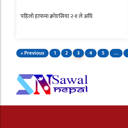
पहिलो हाफमा क्रोएसिया २-१ ले अघि
« Previous
1
2
3
4
5
…