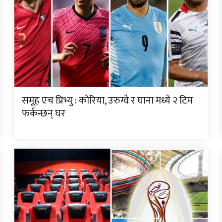
समूह एच प्रिभ्यु : कोरिया, उरुग्वे र घाना मध्ये २ टिम
फर्कन्छन् घर